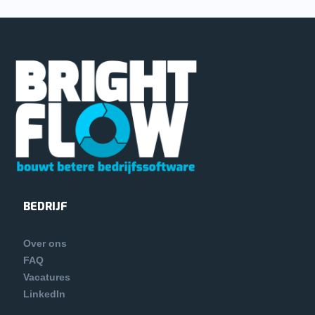
BEDRIJF
Over ons
FAQ
Vacatures
LinkedIn