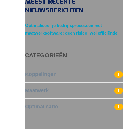
MEEST RECENTE
NIEUWSBERICHTEN
Optimaliseer je bedrijfsprocessen met
maatwerksoftware: geen risico, wel efficiëntie
CATEGORIEËN
Koppelingen
1
Maatwerk
1
Optimalisatie
1